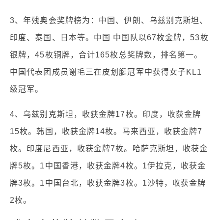
3、年残奥会奖牌榜为：中国、伊朗、乌兹别克斯坦、
印度、泰国、日本等。中国 中国队以67枚金牌，53枚
银牌，45枚铜牌，合计165枚总奖牌数，排名第一。
中国代表团成员谢毛三在皮划艇冠军中获得女子KL1
级冠军。
4、乌兹别克斯坦，收获金牌17枚。印度，收获金牌
15枚。韩国，收获金牌14枚。马来西亚，收获金牌7
枚。印度尼西亚，收获金牌7枚。哈萨克斯坦，收获金
牌5枚。1中国香港，收获金牌4枚。1伊拉克，收获金
牌3枚。1中国台北，收获金牌3枚。1沙特，收获金牌
2枚。