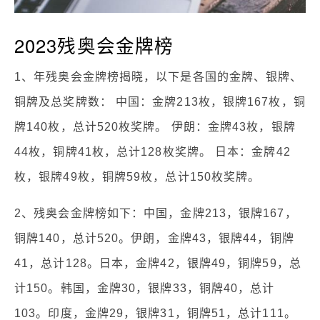
2023残奥会金牌榜
1、年残奥会金牌榜揭晓，以下是各国的金牌、银牌、
铜牌及总奖牌数： 中国：金牌213枚，银牌167枚，铜
牌140枚，总计520枚奖牌。 伊朗：金牌43枚，银牌
44枚，铜牌41枚，总计128枚奖牌。 日本：金牌42
枚，银牌49枚，铜牌59枚，总计150枚奖牌。
2、残奥会金牌榜如下：中国，金牌213，银牌167，
铜牌140，总计520。伊朗，金牌43，银牌44，铜牌
41，总计128。日本，金牌42，银牌49，铜牌59，总
计150。韩国，金牌30，银牌33，铜牌40，总计
103。印度，金牌29，银牌31，铜牌51，总计111。