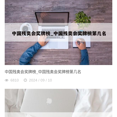
中国残奥会奖牌榜_中国残奥会奖牌榜第几名
6810
2024 / 09 / 10