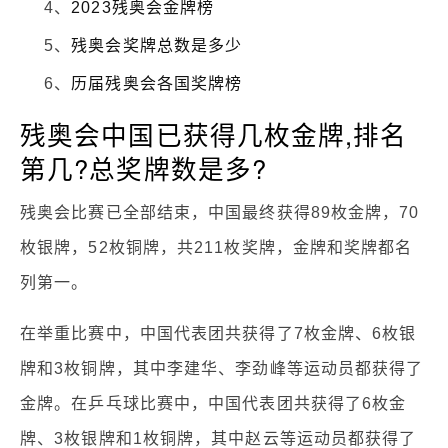
4、
2023残奥会金牌榜
5、
残奥会奖牌总数是多少
6、
历届残奥会各国奖牌榜
残奥会中国已获得几枚金牌,排名
第几?总奖牌数是多?
残奥会比赛已全部结束，中国最终获得89枚金牌，70
枚银牌，52枚铜牌，共211枚奖牌，金牌和奖牌都名
列第一。
在举重比赛中，中国代表团共获得了7枚金牌、6枚银
牌和3枚铜牌，其中李建华、李劲峰等运动员都获得了
金牌。在乒乓球比赛中，中国代表团共获得了6枚金
牌、3枚银牌和1枚铜牌，其中赵云等运动员都获得了