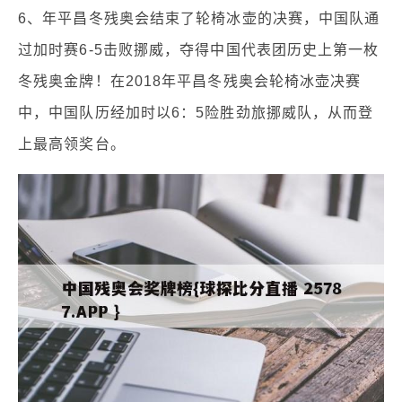
6、年平昌冬残奥会结束了轮椅冰壶的决赛，中国队通
过加时赛6-5击败挪威，夺得中国代表团历史上第一枚
冬残奥金牌！在2018年平昌冬残奥会轮椅冰壶决赛
中，中国队历经加时以6：5险胜劲旅挪威队，从而登
上最高领奖台。