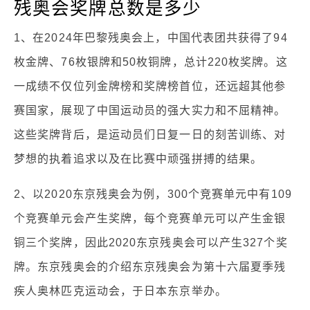
残奥会奖牌总数是多少
1、在2024年巴黎残奥会上，中国代表团共获得了94
枚金牌、76枚银牌和50枚铜牌，总计220枚奖牌。这
一成绩不仅位列金牌榜和奖牌榜首位，还远超其他参
赛国家，展现了中国运动员的强大实力和不屈精神。
这些奖牌背后，是运动员们日复一日的刻苦训练、对
梦想的执着追求以及在比赛中顽强拼搏的结果。
2、以2020东京残奥会为例，300个竞赛单元中有109
个竞赛单元会产生奖牌，每个竞赛单元可以产生金银
铜三个奖牌，因此2020东京残奥会可以产生327个奖
牌。东京残奥会的介绍东京残奥会为第十六届夏季残
疾人奥林匹克运动会，于日本东京举办。