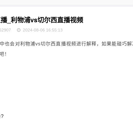
直播_利物浦vs切尔西直播视频
62907
2024-08-06 16:55:13
其中也会对利物浦vs切尔西直播视频进行解释，如果能碰巧解
吧！
?