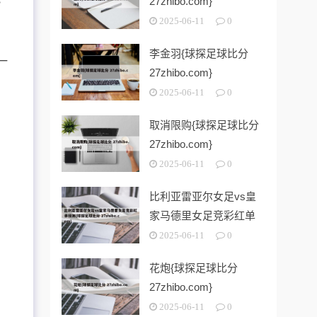
s
27zhibo.com}
2025-06-11
0
李金羽{球探足球比分
一
27zhibo.com}
2025-06-11
0
取消限购{球探足球比分
27zhibo.com}
2025-06-11
0
一
比利亚雷亚尔女足vs皇
家马德里女足竞彩红单
预测{球探
2025-06-11
0
花炮{球探足球比分
27zhibo.com}
2025-06-11
0