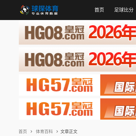
首页
足球比分
首页
体育百科
文章正文