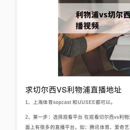
求切尔西VS利物浦直播地址
1、上海体育sopcast 和UUSEE都可以。
2、第一步：选择观看平台 在观看切尔西vs利
面上有很多的直播平台，如：腾讯体育、爱奇艺