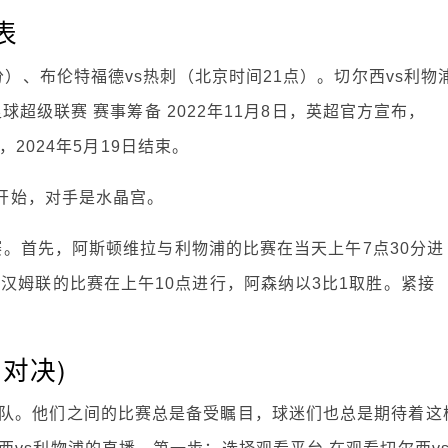
表
分）、布伦特福德vs热刺（北京时间21点）。切尔西vs利物
足球超级联赛 赛事筹备 2022年11月8日，英超官方宣布，
战，2024年5月19日结束。
日开始，对手是水晶宫。
比赛。首先，阿斯顿维拉与利物浦的比赛在当天上午7点30分进
汉姆联的比赛在上午10点进行，阿森纳以3比1取胜。紧接
对决)
队。他们之间的比赛总是备受瞩目，球迷们也总是期待着这