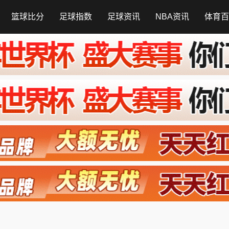
篮球比分
足球指数
足球资讯
NBA资讯
体育百