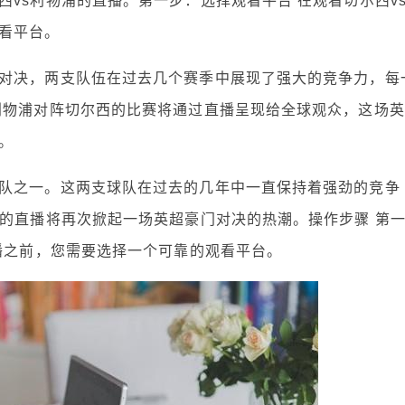
vs利物浦的直播。第一步：选择观看平台 在观看切尔西v
看平台。
对决，两支队伍在过去几个赛季中展现了强大的竞争力，每
利物浦对阵切尔西的比赛将通过直播呈现给全球观众，这场英
。
队之一。这两支球队在过去的几年中一直保持着强劲的竞争
西的直播将再次掀起一场英超豪门对决的热潮。操作步骤 第
直播之前，您需要选择一个可靠的观看平台。