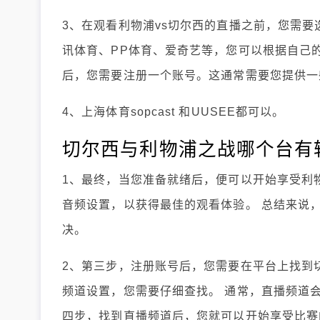
3、在观看利物浦vs切尔西的直播之前，您需
讯体育、PP体育、爱奇艺等，您可以根据自己
后，您需要注册一个账号。这通常需要您提供一
4、上海体育sopcast 和UUSEE都可以。
切尔西与利物浦之战哪个台有
1、最终，当您准备就绪后，便可以开始享受利
音频设置，以获得最佳的观看体验。 总结来说
决。
2、第三步，注册账号后，您需要在平台上找到
频道设置，您需要仔细查找。 通常，直播频道
四步，找到直播频道后，您就可以开始享受比赛