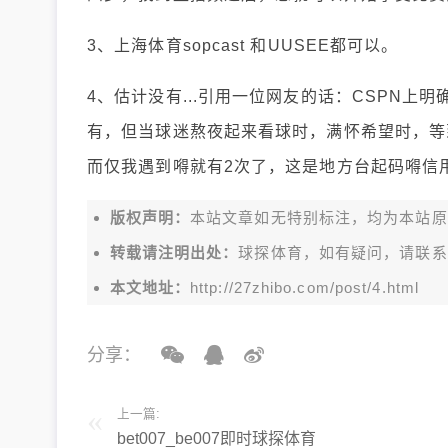
3、上海体育sopcast 和UUSEE都可以。
4、估计没有...引用一位网友的话：CSPN上
有，但当球迷熬夜起来看球时，满怀希望时，等
而仅我遇到嘚就有2次了，这是地方台起码嘚信
版权声明：
本站文章如无特别标注，均为本站原创文
转载请注明出处：
球探体育，如有疑问，请联系
本文地址：
http://27zhibo.com/post/4.html
分享：
上一篇:
bet007_be007即时球探体育