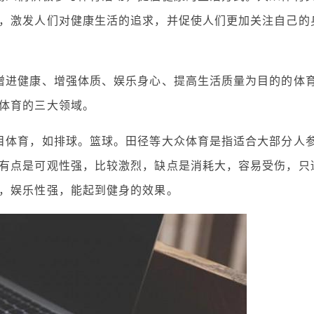
，激发人们对健康生活的追求，并促使人们更加关注自己的
增进健康、增强体质、娱乐身心、提高生活质量为目的的体
体育的三大领域。
目体育，如排球。篮球。田径等大众体育是指适合大部分人
有点是可观性强，比较激烈，缺点是消耗大，容易受伤，只
，娱乐性强，能起到健身的效果。