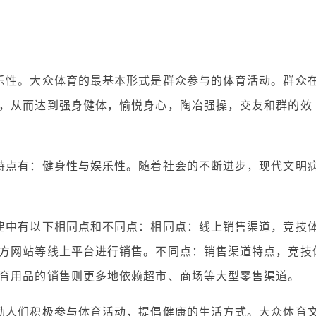
乐性。大众体育的最基本形式是群众参与的体育活动。群众
，从而达到强身健体，愉悦身心，陶冶强操，交友和群的效
特点有：健身性与娱乐性。随着社会的不断进步，现代文明
建中有以下相同点和不同点：相同点：线上销售渠道，竞技
方网站等线上平台进行销售。不同点：销售渠道特点，竞技
育用品的销售则更多地依赖超市、商场等大型零售渠道。
励人们积极参与体育活动，提倡健康的生活方式。大众体育