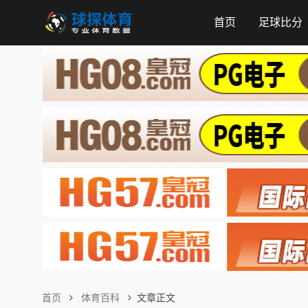
首页
足球比分
首页
体育百科
文章正文