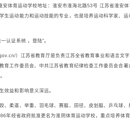
苏省淮安体育运动学校地址：淮安市淮海北路53号 江苏省淮安体
学生运动能力和运动技能的专业，也是培养运动科学家、运
一认证系统 ，登陆”。
ngsu.gov.cn/）江苏省教育厅是负责江苏全省教育事业和语言文
教育工作委员会、中共江苏省教育纪律检查工作委员会合署
号。
生效益和影响意义深远。
跤、柔道、举重、羽毛球、赛艇、田径、皮划艇、乒乓球、
986年经省政府批准更名为淮阴体育运动学校，重点培养体