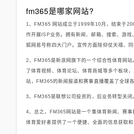
fm365是哪家网站?
1、FM365 网站成立于1999年10月，结束于
作开展ISP业务。拥有新闻、邮箱、搜索、游
狐网易号称四大门户。宣传方面除仰仗天禧、同
2、FM365是新浪网旗下的一个综合性体育网
了体育视频、体育论坛、体育商城等多个板块，
站，FM365的新闻报道和赛事直播覆盖了全球
3、FM365是联想公司投资的，后业务转型关
4、总之，FM365网站是一个集体育新闻、赛
体育爱好者提供了一个便捷、全面的信息获取和