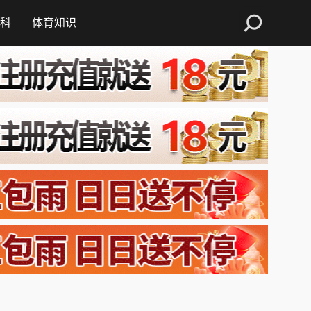
科
体育知识