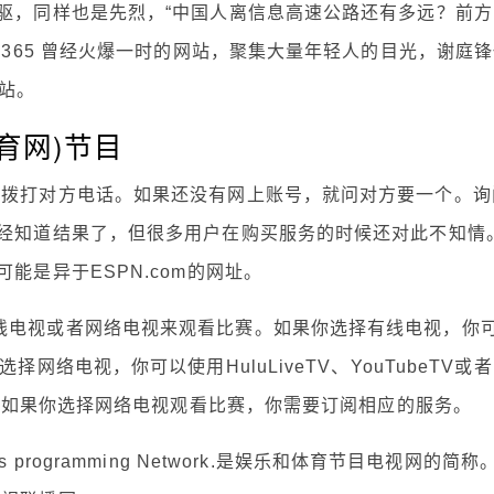
先驱，同样也是先烈，“中国人离信息高速公路还有多远？前方
M365 曾经火爆一时的网站，聚集大量年轻人的目光，谢庭
站。
育网)节目
就拨打对方电话。如果还没有网上账号，就问对方要一个。询
已经知道结果了，但很多用户在购买服务的时候还对此不知情
能是异于ESPN.com的网址。
线电视或者网络电视来观看比赛。如果你选择有线电视，你
网络电视，你可以使用HuluLiveTV、YouTubeTV或者
服务 如果你选择网络电视观看比赛，你需要订阅相应的服务。
orts programming Network.是娱乐和体育节目电视网的简称