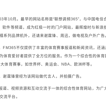
2003年10月。最早的网站名称是“联想调频365”，与中国电信
戏、软件等频道，成为红极一时的门户网站，最辉煌时与新浪
禧系列品牌机外，还请来谢霆锋、周迅，做电视及户外广告
站。FM365不仅提供了丰富的体育赛事报道和新闻资讯，还涵
为体育爱好者提供了全方位的服务。作为一个综合性的体育
各大体育赛事，如世界杯、奥运会、NBA、欧洲杯等。
闭。谢霆锋曾经为该网站做代言人，并拍摄广告。
事报道、视频资源和互动交流于一体的综合性体育网站，为广
交流平台。