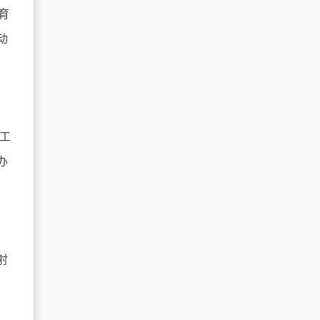
育
动
字工
办
射
育