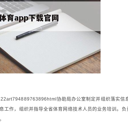
t202422art794889763896html协助局办公室制定并组织落实信
息工作，组织并指导全省体育网络技术人员的业务培训。负
。