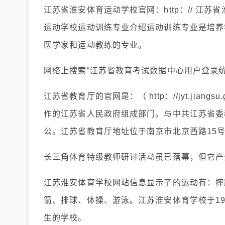
江苏省淮安体育运动学校官网：http：// 江
运动学校运动训练专业介绍运动训练专业是培养
医学家和运动教练的专业。
网络上搜索“江苏省教育考试数据中心用户登录统
江苏省教育厅的官网是：（ http：//jyt.jia
作的江苏省人民政府组成部门。与中共江苏省委
公。江苏省教育厅地址位于南京市北京西路15
长三角体育特级教师研讨活动虽已落幕，但它产
江苏淮安体育学校网站信息显示了的运动有：摔
箭、排球、体操、游泳。江苏淮安体育学校于1
生的学校。