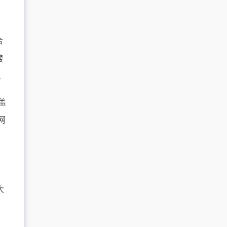
合
搜
。
盖
网
大