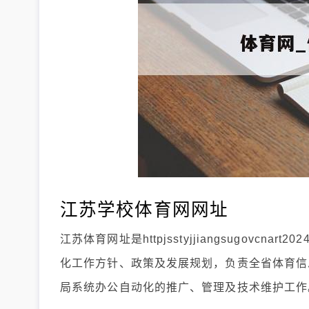
江苏学校体育网网址
江苏体育网址是httpjsstyjjiangsugovcnar
化工作方针、政策及发展规划，负责全省体育信
局系统办公自动化的推广、管理及技术维护工作