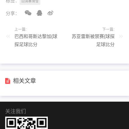
标签：
白清寨滑雪
分享：
上一篇:
下一篇:
巴西和哥斯达黎加{球
苏亚雷斯被禁赛{球探
探足球比分
足球比分
27zhibo.com}
27zhibo.com}
相关文章
关注我们