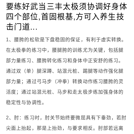
要练好武当三丰太极须协调好身体
四个部位,首固根基,方可入养生技
击门道...
1、腰胯的松软是下盘稳固的保证，有利于虚实转换。
在太极拳的练习中，腰腿胯的训练尤为关键，包括腿
部力量练习、腰胯转化练习和身体中正安舒的练习。
通过双（单）腿深蹲、站混元桩、踢腿等动作强化腿
部力量；通过弓马步（冲拳）转换动作练习腰胯的灵
活度；通过站混元桩、马步和走太极步练加强身体的
稳定性与协调性。
2、肘：练习时，肘关节始终要微屈具有下垂劲，若肘
尖面上抬起，那是上抬劲，与要求相反。肘部若远离