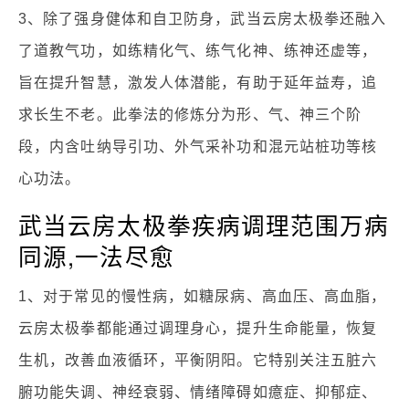
3、除了强身健体和自卫防身，武当云房太极拳还融入
了道教气功，如练精化气、练气化神、练神还虚等，
旨在提升智慧，激发人体潜能，有助于延年益寿，追
求长生不老。此拳法的修炼分为形、气、神三个阶
段，内含吐纳导引功、外气采补功和混元站桩功等核
心功法。
武当云房太极拳疾病调理范围万病
同源,一法尽愈
1、对于常见的慢性病，如糖尿病、高血压、高血脂，
云房太极拳都能通过调理身心，提升生命能量，恢复
生机，改善血液循环，平衡阴阳。它特别关注五脏六
腑功能失调、神经衰弱、情绪障碍如癔症、抑郁症、