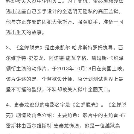
料却被关入狱中企图灭口。为了复仇，雷必须想办法
逃出这座自己亲手设计的全透明无隐私的高压监狱。
他与亦正亦邪的囚犯大佬斯万、强强联手，准备一同
逃出生天的故事。
3、《金蝉脱壳》是由米凯尔·哈弗斯特罗姆执导，西
尔维斯特·史泰龙、阿诺德·施瓦辛格、詹姆斯·卡维泽
领衔主演的动作片，于2013年10月18日在美国上映。
该片讲述的是一个监狱设计师，原计划测试世界上最
坚不可摧的监狱，不料却被关入狱中企图灭口。
4、史泰龙逃狱的电影名字是《金蝉脱壳》。《金蝉脱
壳》剧情及角色介绍：主要角色：影片中的主角雷·布
雷斯林由西尔维斯特·史泰龙饰演，他是一位越狱高