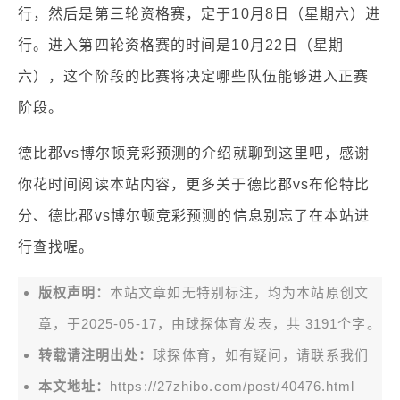
行，然后是第三轮资格赛，定于10月8日（星期六）进
行。进入第四轮资格赛的时间是10月22日（星期
六），这个阶段的比赛将决定哪些队伍能够进入正赛
阶段。
德比郡vs博尔顿竞彩预测的介绍就聊到这里吧，感谢
你花时间阅读本站内容，更多关于德比郡vs布伦特比
分、德比郡vs博尔顿竞彩预测的信息别忘了在本站进
行查找喔。
版权声明：
本站文章如无特别标注，均为本站原创文
章，于2025-05-17，由
球探体育
发表，共 3191个字。
转载请注明出处：
球探体育，如有疑问，请联系我们
本文地址：
https://27zhibo.com/post/40476.html