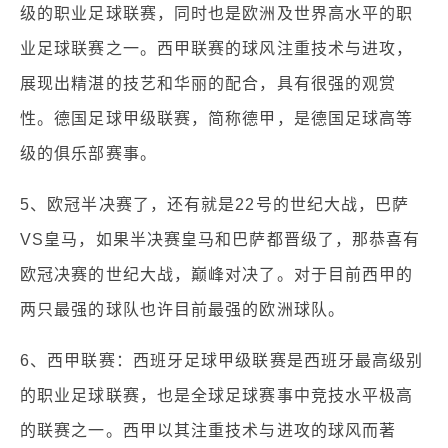
级的职业足球联赛，同时也是欧洲及世界高水平的职
业足球联赛之一。西甲联赛的球风注重技术与进攻，
展现出精湛的技艺和华丽的配合，具有很强的观赏
性。德国足球甲级联赛，简称德甲，是德国足球高等
级的俱乐部赛事。
5、欧冠半决赛了，还有就是22号的世纪大战，巴萨
VS皇马，如果半决赛皇马和巴萨都晋级了，那恭喜有
欧冠决赛的世纪大战，巅峰对决了。对于目前西甲的
两只最强的球队也许目前最强的欧洲球队。
6、西甲联赛：西班牙足球甲级联赛是西班牙最高级别
的职业足球联赛，也是全球足球赛事中竞技水平极高
的联赛之一。西甲以其注重技术与进攻的球风而著