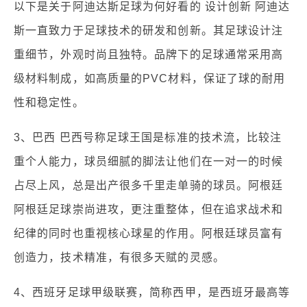
以下是关于阿迪达斯足球为何好看的 设计创新 阿迪达
斯一直致力于足球技术的研发和创新。其足球设计注
重细节，外观时尚且独特。品牌下的足球通常采用高
级材料制成，如高质量的PVC材料，保证了球的耐用
性和稳定性。
3、巴西 巴西号称足球王国是标准的技术流，比较注
重个人能力，球员细腻的脚法让他们在一对一的时候
占尽上风，总是出产很多千里走单骑的球员。阿根廷
阿根廷足球崇尚进攻，更注重整体，但在追求战术和
纪律的同时也重视核心球星的作用。阿根廷球员富有
创造力，技术精准，有很多天赋的灵感。
4、西班牙足球甲级联赛，简称西甲，是西班牙最高等