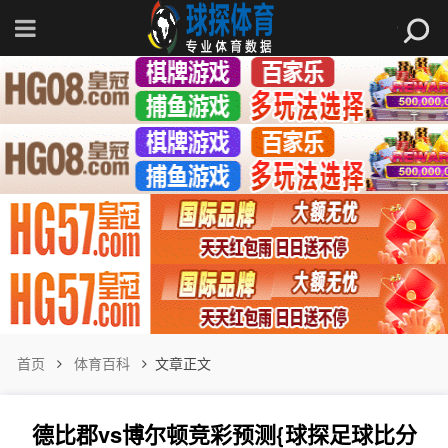
首页
体育百科
文章正文
德比郡vs博尔顿竞彩预测{球探足球比分