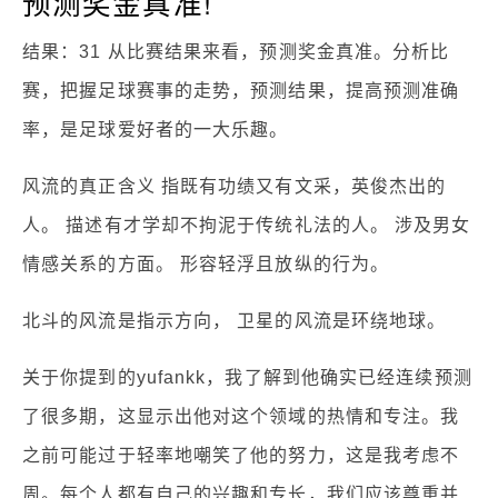
预测奖金真准!
结果：31 从比赛结果来看，预测奖金真准。分析比
赛，把握足球赛事的走势，预测结果，提高预测准确
率，是足球爱好者的一大乐趣。
风流的真正含义 指既有功绩又有文采，英俊杰出的
人。 描述有才学却不拘泥于传统礼法的人。 涉及男女
情感关系的方面。 形容轻浮且放纵的行为。
北斗的风流是指示方向， 卫星的风流是环绕地球。
关于你提到的yufankk，我了解到他确实已经连续预测
了很多期，这显示出他对这个领域的热情和专注。我
之前可能过于轻率地嘲笑了他的努力，这是我考虑不
周。每个人都有自己的兴趣和专长，我们应该尊重并