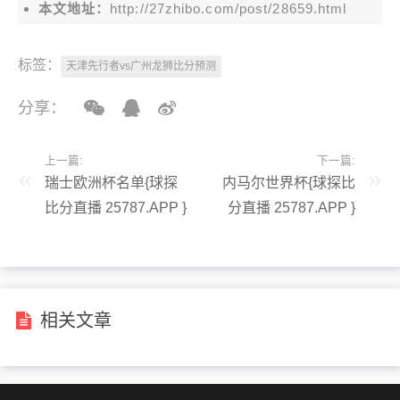
本文地址：
http://27zhibo.com/post/28659.html
标签：
天津先行者vs广州龙狮比分预测
分享：
上一篇:
下一篇:
瑞士欧洲杯名单{球探
内马尔世界杯{球探比
比分直播 25787.APP }
分直播 25787.APP }
相关文章