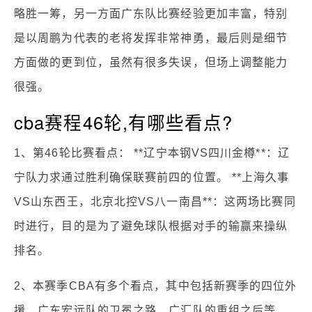
略胜一筹，另一方面广东队比赛经验更加丰富，特别
是以周鹏为代表的老将发挥非常神勇，最后则是细节
方面做的更到位，虽然有很多失误，但场上调整能力
很强。
cba赛程46轮,有哪些看点?
1、第46轮比赛看点： **辽宁本钢VS四川金樽**：辽
宁队力求通过胜利确保联赛前四的位置。 **上海久事
VS山东西王，北京北控VS八一南昌**：这两场比赛同
时进行，目的是为了避免球队根据对手的输赢来操纵
排名。
2、本赛季CBA有多个看点，其中包括新赛季的四位外
援、广东宏远队的卫冕之路、广汇队的重组之后等