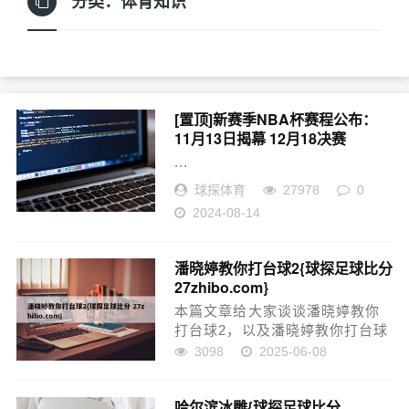
分类：
体育知识
[置顶]
新赛季NBA杯赛程公布：
11月13日揭幕 12月18决赛
...
球探体育
27978
0
2024-08-14
潘晓婷教你打台球2{球探足球比分
27zhibo.com}
本篇文章给大家谈谈潘晓婷教你
打台球2，以及潘晓婷教你打台球
视频教程对应的知识点，希望对
3098
2025-06-08
各位有所帮助，不要忘了收藏本
站喔。 本文目录一览： 1、打台
哈尔滨冰雕{球探足球比分
球手势应该是什么样的?...