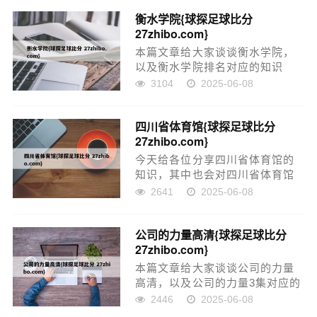
开始吧！本文目录一览： 1、当
衡水学院{球探足球比分
年马布里为什么不加盟广东球
27zhibo.com}
队...
本篇文章给大家谈谈衡水学院，
以及衡水学院排名对应的知识
点，希望对各位有所帮助，不要
3104
2025-06-08
忘了收藏本站喔。 本文目录一
览： 1、衡水学院属于几本 2、...
四川省体育馆{球探足球比分
27zhibo.com}
今天给各位分享四川省体育馆的
知识，其中也会对四川省体育馆
属于哪个区进行解释，如果能碰
2641
2025-06-08
巧解决你现在面临的问题，别忘
了关注本站，现在开始吧！本文
公司的力量高清{球探足球比分
目录一览： 1、四川省体育馆能
27zhibo.com}
容纳多少人?...
本篇文章给大家谈谈公司的力量
高清，以及公司的力量3集对应的
知识点，希望对各位有所帮助，
2446
2025-06-08
不要忘了收藏本站喔。 本文目录