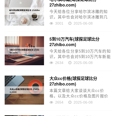
27zhibo.com}
今天给各位分享哈尔滨冰雕的知
识，其中也会对哈尔滨冰雕到几
月份结束进行解释，如果能碰巧
3001
2025-06-08
解决你现在面临的问题，别忘了
关注本站，现在开始吧！本文目
5到10万汽车{球探足球比分
录一览： 1、哈尔滨的冰雕为什
27zhibo.com}
么在公园能存较长的时间...
今天给各位分享5到10万汽车的知
识，其中也会对5到10万汽车新能
源进行解释，如果能碰巧解决你
2634
2025-06-08
现在面临的问题，别忘了关注本
站，现在开始吧！本文目录一
大众cc价格{球探足球比分
览： 1、5到10万的车哪款好
27zhibo.com}
suv...
本篇文章给大家谈谈大众cc价
格，以及大众cc价格及图片报价
对应的知识点，希望对各位有所
2654
2025-06-08
帮助，不要忘了收藏本站喔。 本
文目录一览： 1、大众cc和大众